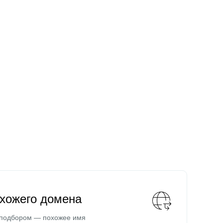
охожего домена
 подбором — похожее имя