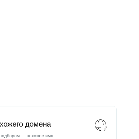
охожего домена
 подбором — похожее имя