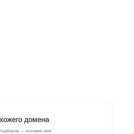
охожего домена
 подбором — похожее имя